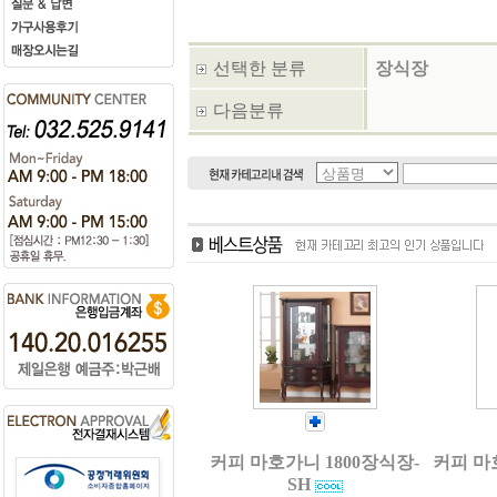
선택한 분류
장식장
다음분류
커피 마호가니 1800장식장-
커피 마
SH